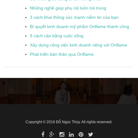
Những nghề giúp phụ nữ luôn trẻ trung
3 cách khai thông sức mạnh niềm tin của bạn
Bí quyết kinh doanh mỹ phẩm Oriflame thành công
9 cách cân bằng cuộc sống
Xây dựng công việc kinh doanh riêng với Oriflame
Phát triển bản thân qua Oriflame
Copyright © 2016 Đỗ Ngọc Thúy. All rights reserved.