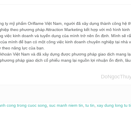
công ty mỹ phẩm Oriflame Việt Nam, người đã xây dựng thành công hệ t
hiệp theo phương pháp Attraction Marketing kết hợp với mô hình kinh
ông việc kinh doanh và tuyển dụng của mình trở nên ổn định. Mình sẽ rấ
của mình để bạn có một công việc kinh doanh chuyên nghiệp tại nhà v
y theo năng lực của bạn.
g khoán Việt Nam và đã xây dựng được phương pháp giao dịch mang lạ
 phương pháp giao dịch cổ phiếu mang lại nguồn lợi nhuận ổn định, lâu
DoNgocThuy
anh cong trong cuoc song
,
suc manh niem tin
,
tu tin
,
xay dung long tu t