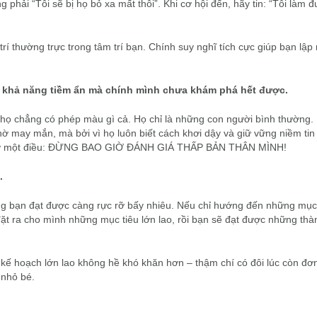
phải “Tôi sẽ bị họ bỏ xa mất thôi”. Khi cơ hội đến, hãy tin: “Tôi làm 
rí thường trực trong tâm trí bạn. Chính suy nghĩ tích cực giúp bạn lập
ều khả năng tiềm ẩn mà chính mình chưa khám phá hết được.
 họ chẳng có phép màu gì cả. Họ chỉ là những con người bình thường.
nhờ may mắn, mà bởi vì họ luôn biết cách khơi dậy và giữ vững niềm ti
ãy nhớ một điều: ĐỪNG BAO GIỜ ĐÁNH GIÁ THẤP BẢN THÂN MÌNH!
.
ông bạn đạt được càng rực rỡ bấy nhiêu. Nếu chỉ hướng đến những mục
ặt ra cho mình những mục tiêu lớn lao, rồi bạn sẽ đạt được những th
 kế hoạch lớn lao không hề khó khăn hơn – thậm chí có đôi lúc còn đơ
 nhỏ bé.