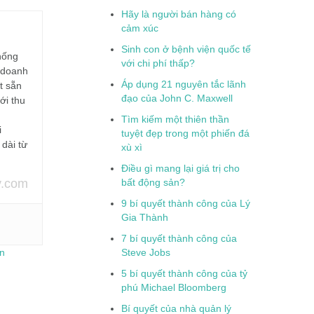
Hãy là người bán hàng có
cảm xúc
Sinh con ở bệnh viện quốc tế
hống
với chi phí thấp?
 doanh
Áp dụng 21 nguyên tắc lãnh
t sẵn
đạo của John C. Maxwell
ới thu
Tìm kiếm một thiên thần
i
tuyệt đẹp trong một phiến đá
 dài từ
xù xì
Điều gì mang lại giá trị cho
.com
bất động sản?
9 bí quyết thành công của Lý
Gia Thành
7 bí quyết thành công của
in
Steve Jobs
5 bí quyết thành công của tỷ
phú Michael Bloomberg
Bí quyết của nhà quản lý