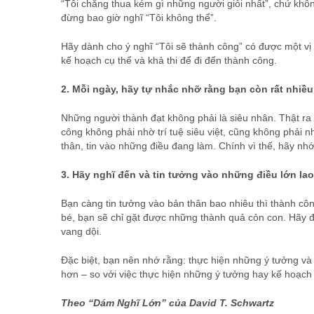
“Tôi chẳng thua kém gì những người giỏi nhất”, chứ không 
đừng bao giờ nghĩ “Tôi không thể”.
Hãy dành cho ý nghĩ “Tôi sẽ thành công” có được một vị t
kế hoạch cụ thể và khả thi để đi đến thành công.
2. Mỗi ngày, hãy tự nhắc nhỡ rằng bạn còn rất nhi
Những người thành đạt không phải là siêu nhân. Thật ra
công không phải nhờ trí tuệ siêu việt, cũng không phải 
thân, tin vào những điều đang làm. Chính vì thế, h
3. Hãy nghĩ đến và tin tưởng vào những điều lớn lao
Bạn càng tin tưởng vào bản thân bao nhiêu thì thành c
bé, bạn sẽ chỉ gặt được những thành quả cỏn con. Hãy đ
vang dội.
Đặc biệt, bạn nên nhớ rằng: thực hiện những ý tưởng và
hơn – so với việc thực hiện những ý tưởng hay kế hoạch
Theo “Dám Nghĩ Lớn” của David T. Schwartz