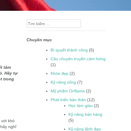
Tìm
kiếm
cho:
Chuyên mục
Bí quyết thành công
(5)
Câu chuyện truyền cảm hứng
(1)
ết tâm
ó. Hãy tự
Khỏe đẹp
(2)
t trong
Kỹ năng sống
(7)
Mỹ phẩm Oriflame
(2)
Phát triển bản thân
(12)
Học làm giàu
(2)
Kỹ năng bán hàng
(5)
 với khó
 hãy nghĩ
Kỹ năng lãnh đạo