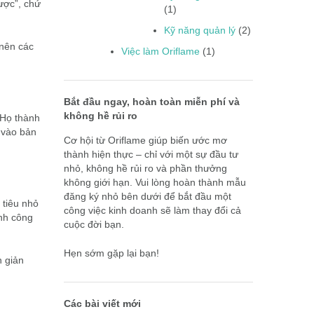
được”, chứ
(1)
Kỹ năng quản lý
(2)
 nên các
Việc làm Oriflame
(1)
Bắt đầu ngay, hoàn toàn miễn phí và
không hề rủi ro
 Họ thành
n vào bản
Cơ hội từ Oriflame giúp biến ước mơ
thành hiện thực – chỉ với một sự đầu tư
nhỏ, không hề rủi ro và phần thưởng
không giới hạn. Vui lòng hoàn thành mẫu
đăng ký nhỏ bên dưới để bắt đầu một
 tiêu nhỏ
công việc kinh doanh sẽ làm thay đổi cả
ành công
cuộc đời bạn.
Hẹn sớm gặp lại bạn!
n giản
Các bài viết mới