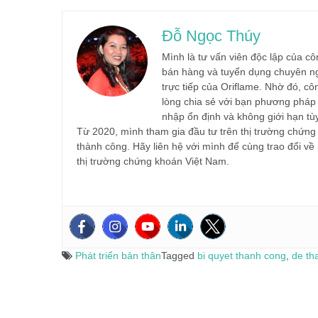
Đỗ Ngọc Thúy
Mình là tư vấn viên độc lập của 
bán hàng và tuyển dụng chuyên ng
trực tiếp của Oriflame. Nhờ đó, c
lòng chia sẻ với bạn phương pháp 
nhập ổn định và không giới hạn tù
Từ 2020, mình tham gia đầu tư trên thị trường chứn
thành công. Hãy liên hệ với mình để cùng trao đổi về
thị trường chứng khoán Việt Nam.
Phát triển bản thân
Tagged
bi quyet thanh cong
,
de th
Điều
hướng
bài