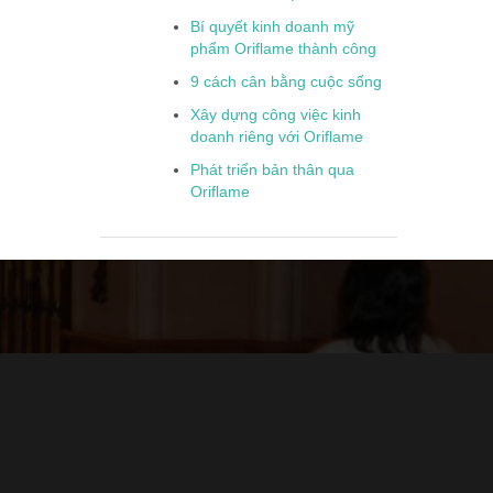
Bí quyết kinh doanh mỹ
phẩm Oriflame thành công
9 cách cân bằng cuộc sống
Xây dựng công việc kinh
doanh riêng với Oriflame
Phát triển bản thân qua
Oriflame