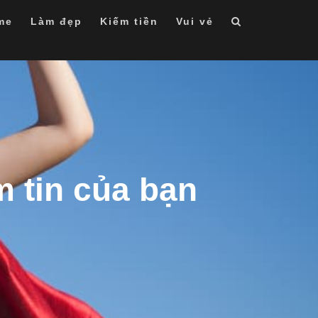
me
Làm đẹp
Kiếm tiền
Vui vẻ
 tin của bạn