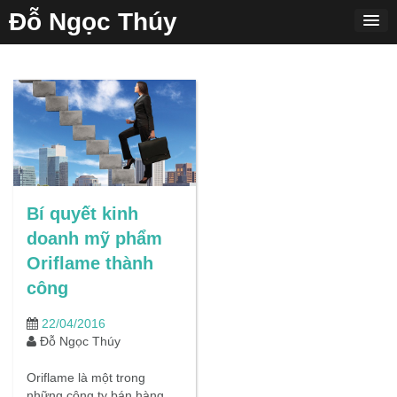
Skip
Đỗ Ngọc Thúy
to
content
Bí quyết kinh
doanh mỹ phẩm
Oriflame thành
công
22/04/2016
Đỗ Ngọc Thúy
Oriflame là một trong
những công ty bán hàng