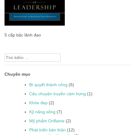
5 cấp bậc lãnh đạo
Điều
Tìm
hướng
kiếm
bài
cho:
Chuyên mục
viết
Bí quyết thành công
(5)
Câu chuyện truyền cảm hứng
(1)
Khỏe đẹp
(2)
Kỹ năng sống
(7)
Mỹ phẩm Oriflame
(2)
Phát triển bản thân
(12)