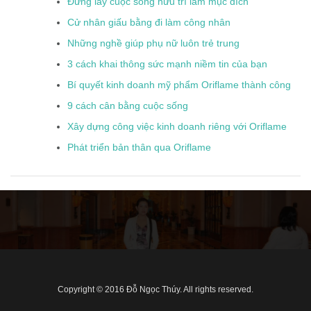
Đừng lấy cuộc sống hưu trí làm mục đích
Cử nhân giấu bằng đi làm công nhân
Những nghề giúp phụ nữ luôn trẻ trung
3 cách khai thông sức mạnh niềm tin của bạn
Bí quyết kinh doanh mỹ phẩm Oriflame thành công
9 cách cân bằng cuộc sống
Xây dựng công việc kinh doanh riêng với Oriflame
Phát triển bản thân qua Oriflame
Copyright © 2016 Đỗ Ngọc Thúy. All rights reserved.