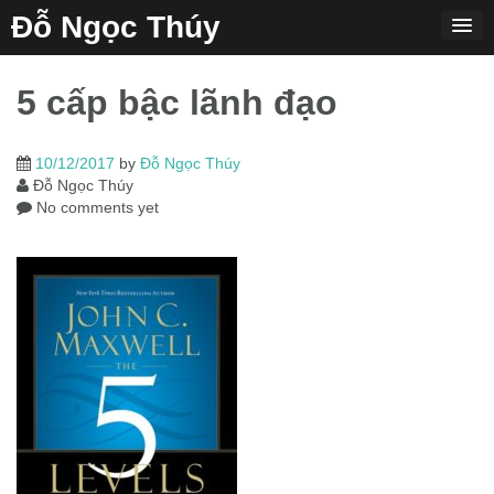
Skip
Đỗ Ngọc Thúy
to
content
5 cấp bậc lãnh đạo
10/12/2017
by
Đỗ Ngọc Thúy
Đỗ Ngọc Thúy
No comments yet