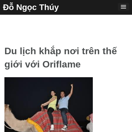
Skip
Đỗ Ngọc Thúy
to
content
Du lịch khắp nơi trên thế
giới với Oriflame