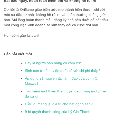
Bắt đầu ngay, hoàn toàn miễn phí và không hề rủi ro
Cơ hội từ Oriflame giúp biến ước mơ thành hiện thực – chỉ với
một sự đầu tư nhỏ, không hề rủi ro và phần thưởng không giới
hạn. Vui lòng hoàn thành mẫu đăng ký nhỏ bên dưới để bắt đầu
một công việc kinh doanh sẽ làm thay đổi cả cuộc đời bạn.
Hẹn sớm gặp lại bạn!
Các bài viết mới
Hãy là người bán hàng có cảm xúc
Sinh con ở bệnh viện quốc tế với chi phí thấp?
Áp dụng 21 nguyên tắc lãnh đạo của John C.
Maxwell
Tìm kiếm một thiên thần tuyệt đẹp trong một phiến
đá xù xì
Điều gì mang lại giá trị cho bất động sản?
9 bí quyết thành công của Lý Gia Thành