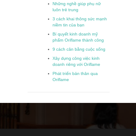
Những nghề giúp phụ nữ
luôn trẻ trung
3 cách khai thông sức mạnh
niềm tin của bạn
Bí quyết kinh doanh mỹ
phẩm Oriflame thành công
9 cách cân bằng cuộc sống
Xây dựng công việc kinh
doanh riêng với Oriflame
Phát triển bản thân qua
Oriflame