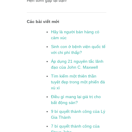
Hẹn sớm gặp lại bạn!
Các bài viết mới
Hãy là người bán hàng có
cảm xúc
Sinh con ở bệnh viện quốc tế
với chi phí thấp?
Áp dụng 21 nguyên tắc lãnh
đạo của John C. Maxwell
Tìm kiếm một thiên thần
tuyệt đẹp trong một phiến đá
xù xì
Điều gì mang lại giá trị cho
bất động sản?
9 bí quyết thành công của Lý
Gia Thành
7 bí quyết thành công của