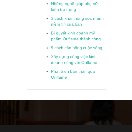
Những nghề giúp phụ nữ
luôn trẻ trung
3 cách khai thông sức mạnh
niềm tin của bạn
Bí quyết kinh doanh mỹ
phẩm Oriflame thành công
9 cách cân bằng cuộc sống
Xây dựng công việc kinh
doanh riêng với Oriflame
Phát triển bản thân qua
Oriflame