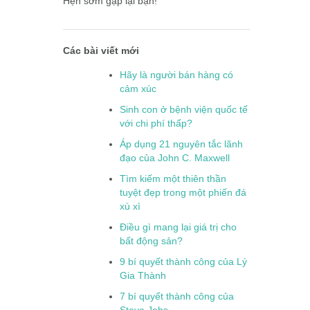
Hẹn sớm gặp lại bạn!
Các bài viết mới
Hãy là người bán hàng có
cảm xúc
Sinh con ở bệnh viện quốc tế
với chi phí thấp?
Áp dụng 21 nguyên tắc lãnh
đạo của John C. Maxwell
Tìm kiếm một thiên thần
tuyệt đẹp trong một phiến đá
xù xì
Điều gì mang lại giá trị cho
bất động sản?
9 bí quyết thành công của Lý
Gia Thành
7 bí quyết thành công của