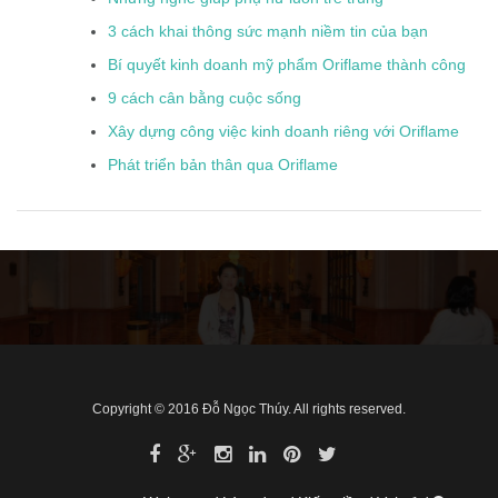
3 cách khai thông sức mạnh niềm tin của bạn
Bí quyết kinh doanh mỹ phẩm Oriflame thành công
9 cách cân bằng cuộc sống
Xây dựng công việc kinh doanh riêng với Oriflame
Phát triển bản thân qua Oriflame
Copyright © 2016 Đỗ Ngọc Thúy. All rights reserved.