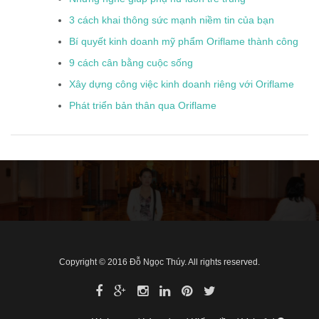
3 cách khai thông sức mạnh niềm tin của bạn
Bí quyết kinh doanh mỹ phẩm Oriflame thành công
9 cách cân bằng cuộc sống
Xây dựng công việc kinh doanh riêng với Oriflame
Phát triển bản thân qua Oriflame
Copyright © 2016 Đỗ Ngọc Thúy. All rights reserved.