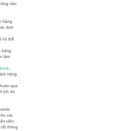
công việc
ận hàng
ác dịch
t có thể
h bảng
ạn làm
book
,
ách hàng,
khoản qua
i ích do
a mình
cho các
vấn viên
 rất thông