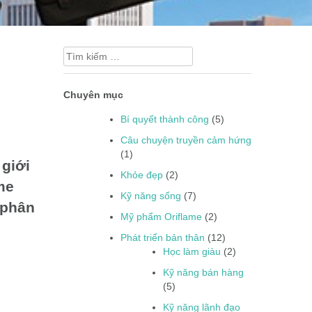
Tìm
kiếm
cho:
Chuyên mục
Bí quyết thành công
(5)
Câu chuyện truyền cảm hứng
(1)
 giới
Khỏe đẹp
(2)
me
Kỹ năng sống
(7)
 phân
Mỹ phẩm Oriflame
(2)
Phát triển bản thân
(12)
Học làm giàu
(2)
Kỹ năng bán hàng
(5)
Kỹ năng lãnh đạo