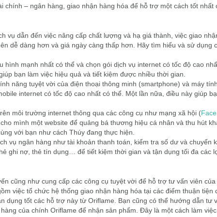
tài chính – ngân hàng, giao nhận hàng hóa để hỗ trợ một cách tốt nhất 
ch vụ dẫn đến việc nâng cấp chất lượng và hạ giá thành, việc giao nh
nên dễ dàng hơn và giá ngày càng thấp hơn. Hãy tìm hiểu và sử dụng c
u hình mạnh nhất có thể và chọn gói dịch vụ internet có tốc độ cao nhấ
giúp bạn làm việc hiệu quả và tiết kiệm được nhiều thời gian.
ính năng tuyệt vời của điện thoại thông minh (smartphone) và máy tín
 mobile internet có tốc độ cao nhất có thể. Một lần nữa, điều này giúp b
trên môi trường internet thông qua các công cụ như mạng xã hội (
Face
cho mình một website để quảng bá thương hiệu cá nhân và thu hút kh
cùng với bạn như cách Thúy đang thực hiện.
ịch vụ ngân hàng như tài khoản thanh toán, kiểm tra số dư và chuyển 
ẻ ghi nợ, thẻ tín dụng… để tiết kiệm thời gian và tận dụng tối đa các lợ
yến cũng như cung cấp các công cụ tuyệt vời để hỗ trợ tư vấn viên củ
gồm việc tổ chức hệ thống giao nhận hàng hóa tại các điểm thuận tiện 
ận dụng tốt các hỗ trợ này từ Oriflame. Bạn cũng có thể hướng dẫn tư 
o hàng của chính Oriflame để nhận sản phẩm. Đây là một cách làm việc