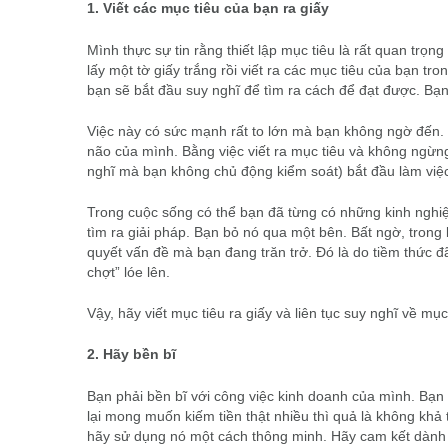
1. Viết các mục tiêu của bạn ra giấy
Mình thực sự tin rằng thiết lập mục tiêu là rất quan trọ
lấy một tờ giấy trắng rồi viết ra các mục tiêu của bạn t
bạn sẽ bắt đầu suy nghĩ để tìm ra cách để đạt được. Bạ
Việc này có sức mạnh rất to lớn mà bạn không ngờ đến. T
não của mình. Bằng việc viết ra mục tiêu và không ngừng
nghĩ mà bạn không chủ động kiểm soát) bắt đầu làm việc 
Trong cuộc sống có thể bạn đã từng có những kinh nghi
tìm ra giải pháp. Bạn bỏ nó qua một bên. Bất ngờ, trong 
quyết vấn đề mà bạn đang trăn trở. Đó là do tiềm thức đ
chợt” lóe lên.
Vậy, hãy viết mục tiêu ra giấy và liên tục suy nghĩ về m
2. Hãy bền bĩ
Bạn phải bền bĩ với công việc kinh doanh của mình. Bạ
lại mong muốn kiếm tiền thật nhiều thì quả là không khả
hãy sử dụng nó một cách thông minh. Hãy cam kết dành r