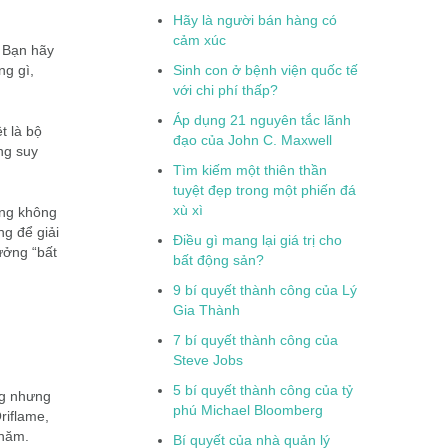
Hãy là người bán hàng có
cảm xúc
. Bạn hãy
ng gì,
Sinh con ở bệnh viện quốc tế
với chi phí thấp?
Áp dụng 21 nguyên tắc lãnh
t là bộ
đạo của John C. Maxwell
ng suy
Tìm kiếm một thiên thần
tuyệt đẹp trong một phiến đá
xù xì
ưng không
ng để giải
Điều gì mang lại giá trị cho
ưởng “bất
bất động sản?
9 bí quyết thành công của Lý
Gia Thành
7 bí quyết thành công của
Steve Jobs
5 bí quyết thành công của tỷ
ng nhưng
phú Michael Bloomberg
riflame,
 năm.
Bí quyết của nhà quản lý