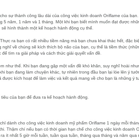
ng cho sự thành công lâu dài của công việc kinh doanh Oriflame của bạn
rong 5 năm, 1 năm và 1 tháng. Một khi bạn biết mình muốn đạt được nhữ
n sẽ hình thành một kế hoạch hành động cụ thể.
hực ra bạn có rất nhiều tiềm năng mà bạn chưa khai thác hết, đặc biệ
 nghĩ về chúng sẽ kích thích bộ não của bạn, cụ thể là tiềm thức (nhữ
để tìm ra giải pháp và cách thức giải quyết vấn đề.
ệm như thế. Khi bạn đang gặp một vấn đề khó khăn, suy nghĩ hoài nh
khi bạn đang làm chuyện khác, tự nhiên trong đầu bạn lại lóe lên ý tưở
ã được kích hoạt để làm việc và kết quả mang về cho bạn là những ý t
ục tiêu của bạn để đưa ra kế hoạch hành động.
n chỉ dành cho công việc kinh doanh mỹ phẩm Oriflame 1 ngày mỗi thá
 thi. Thậm chí nếu bạn có thời gian hạn chế cho công việc kinh doanh O
a ít nhất 5 giờ mỗi tuần, tuần qua tuần, tháng qua tháng và năm qua