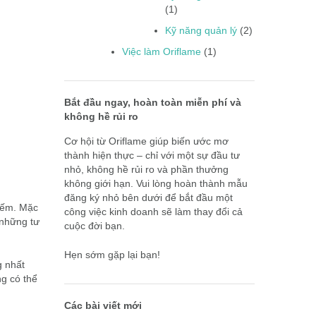
(1)
Kỹ năng quản lý
(2)
Việc làm Oriflame
(1)
Bắt đầu ngay, hoàn toàn miễn phí và
không hề rủi ro
Cơ hội từ Oriflame giúp biến ước mơ
thành hiện thực – chỉ với một sự đầu tư
nhỏ, không hề rủi ro và phần thưởng
không giới hạn. Vui lòng hoàn thành mẫu
đăng ký nhỏ bên dưới để bắt đầu một
kiếm. Mặc
công việc kinh doanh sẽ làm thay đổi cả
 những tư
cuộc đời bạn.
Hẹn sớm gặp lại bạn!
g nhất
ng có thể
Các bài viết mới