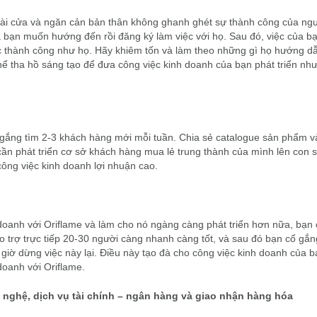
ngoài cửa và ngăn cản bản thân không ghanh ghét sự thành công của ng
bạn muốn hướng đến rồi đăng ký làm việc với họ. Sau đó, việc của bạ
c thành công như họ. Hãy khiêm tốn và làm theo những gì họ hướng dẫ
hể tha hồ sáng tạo để đưa công việc kinh doanh của bạn phát triển nh
 gắng tìm 2-3 khách hàng mới mỗi tuần. Chia sẻ catalogue sản phẩm v
ần phát triển cơ sở khách hàng mua lẻ trung thành của mình lên con 
ông việc kinh doanh lợi nhuận cao.
doanh với Oriflame và làm cho nó ngàng càng phát triển hơn nữa, bạn
 trợ trực tiếp 20-30 người càng nhanh càng tốt, và sau đó bạn cố gắng
giờ dừng việc này lại. Điều này tạo đà cho công việc kinh doanh của b
doanh với Oriflame.
g nghệ, dịch vụ tài chính – ngân hàng và giao nhận hàng hóa