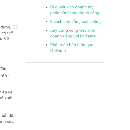
Bí quyết kinh doanh mỹ
phẩm Oriflame thành công
9 cách cân bằng cuộc sống
y dựng. Dù
Xây dựng công việc kinh
 có thể
doanh riêng với Oriflame
ểu 3-5
Phát triển bản thân qua
Oriflame
 đầu
ng gì
hiệp và
hể xuất
n bắt đầu
oanh của