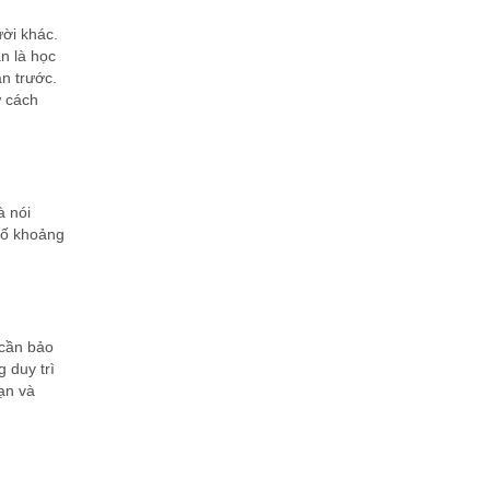
ười khác.
n là học
n trước.
ư cách
à nói
số khoảng
 cần bảo
 duy trì
ạn và