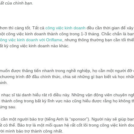
hất của chính bạn.
hơn thì càng tốt. Tất cả
công việc kinh doanh
đều cần thời gian để xâ
một công việc kinh doanh thành công trong 1-3 tháng. Chắc chắn là bạn
ông việc kinh doanh với Oriflame
, nhưng thông thường bạn cần tối thi
ất kỳ công việc kinh doanh nào khác.
g muốn được thăng tiến nhanh trong nghề nghiệp, họ cần một người đỡ
g chương trình đỡ đầu chính thức, chia sẻ những gì bạn biết và học nhữ
minh.
và nhạc sĩ tài danh hiểu rât rõ điều này. Những vận động viên chuyên ng
 thành công trong bất kỳ lĩnh vực nào cũng hiểu được rằng họ không t
đứng sau.
cần một người bảo trợ (tiếng Anh là “sponsor”). Người này sẽ giúp bạ
 có thể. Bảo trợ là một mối quan hệ rất cốt lõi trong công việc kinh d
ười mình bảo trợ thành công nhất.