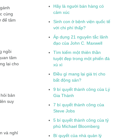
Hãy là người bán hàng có
 gánh
cảm xúc
ặc cùng
ự để tâm
Sinh con ở bệnh viện quốc tế
với chi phí thấp?
Áp dụng 21 nguyên tắc lãnh
đạo của John C. Maxwell
g ngồi
Tìm kiếm một thiên thần
 quan tâm
tuyệt đẹp trong một phiến đá
ng lại cho
xù xì
Điều gì mang lại giá trị cho
bất động sản?
9 bí quyết thành công của Lý
 hỏi bản
Gia Thành
 Nên suy
7 bí quyết thành công của
Steve Jobs
5 bí quyết thành công của tỷ
phú Michael Bloomberg
n và nghỉ
Bí quyết của nhà quản lý