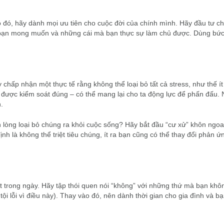
 đó, hãy dành mọi ưu tiên cho cuộc đời của chính mình. Hãy đầu tư ch
à bạn mong muốn và những cái mà bạn thực sự làm chủ được. Dùng bức
hấp nhận một thực tế rằng không thể loại bỏ tất cả stress, như thế ít
hi được kiểm soát đúng – có thể mang lại cho ta động lực để phấn đấu.
.
n lòng loại bỏ chúng ra khỏi cuộc sống? Hãy bắt đầu “cư xử” khôn ngoa
nh là không thể triệt tiêu chúng, ít ra bạn cũng có thể thay đổi phản ứ
út trong ngày. Hãy tập thói quen nói “không” với những thứ mà bạn kh
ội lỗi vì điều này). Thay vào đó, nên dành thời gian cho gia đình và bạ