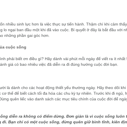
tốn nhiều sinh lực hơn là việc thực sự tiến hành. Thậm chí khi cảm thấy
lo ngại ban đầu một khi đã vào cuộc. Bí quyết ở đây là bắt đầu với 
vào những phần gai góc hơn.
 của cuộc sống
h phải biết ơn điều gì? Hãy dành vài phút mỗi ngày để viết ra ít nhất
ánh giá có bao nhiêu việc đã diễn ra đi đúng hướng cuộc đời bạn.
ười là dành cho các hoạt động thiết yếu thường ngày. Hãy theo dõi khi
ọc cơ thể để biết cách tối đa hóa các chu kỳ tự nhiên. Trước khi đi ngủ,
 Đừng quên liếc vào danh sách các mục tiêu chính của cuộc đời để ngà
sống diễn ra không có điểm dừng. Đơn giản là vì cuộc sống luôn t
i. Bạn chỉ có một cuộc sống, đừng quên giữ bình tĩnh, kiên địn