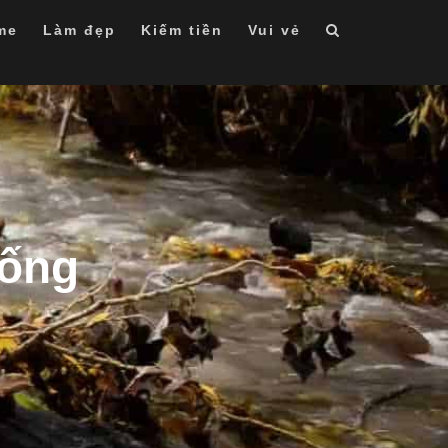
me
Làm đẹp
Kiếm tiền
Vui vẻ
sống