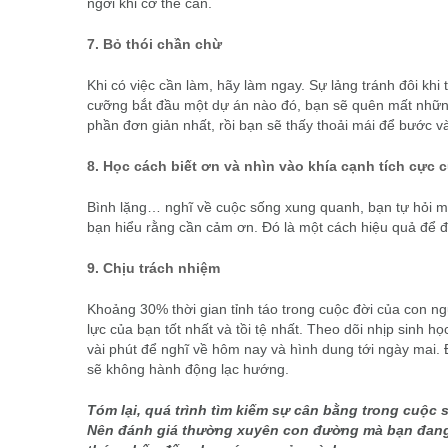
ngơi khi cơ thể cần.
7. Bỏ thói chần chừ
Khi có việc cần làm, hãy làm ngay. Sự lảng tránh đôi khi 
cưỡng bắt đầu một dự án nào đó, bạn sẽ quên mất những 
phần đơn giản nhất, rồi bạn sẽ thấy thoải mái để bước 
8. Học cách biết ơn và nhìn vào khía cạnh tích cực
Bình lặng… nghĩ về cuộc sống xung quanh, bạn tự hỏi mìn
bạn hiểu rằng cần cảm ơn. Đó là một cách hiệu quả để đ
9. Chịu trách nhiệm
Khoảng 30% thời gian tỉnh táo trong cuộc đời của con ng
lực của bạn tốt nhất và tồi tệ nhất. Theo dõi nhịp sinh h
vài phút để nghĩ về hôm nay và hình dung tới ngày mai.
sẽ không hành động lạc hướng.
Tóm lại, quá trình tìm kiếm sự cân bằng trong cuộc 
Nên đánh giá thường xuyên con đường mà bạn đang đ