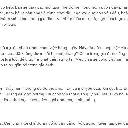
 co hẹp, bạn sẽ thấy các mối quan hệ trở nên lỏng lẻo và có ngày phải
sách, nằm bò ra sàn nhà và cùng chơi đồ Lego với đứa con yêu dấu, ho
thành viên khác trong gia đình. Và những lúc như thế, bạn phải thực s
 với bạn.
 hỗ trợ lẫn nhau trong công việc hằng ngày. Hãy bắt đầu bằng việc cùn
 rèm cửa đã không được hút bụi một tháng? Có ai trong gia đình cũng
lứa tuổi để giúp trẻ phát triển sự tự tin. Việc chia sẻ công việc sẽ ma
ạo ra sự gắn bó trong gia đình.
cảm thấy mình không đủ để thoả mãn tất cả mọi yêu cầu. Khi đó, hãy tự
t?”. Đừng để ý tới những lựa chọn tốn thời gian quý báu mà lại vô bổ.
 đồng thời học cách thích nghi trong mọi tình huống.
ss. Cần chú ý tới chế độ ăn uống cân bằng, bổ dưỡng, luyện tập đều đặ