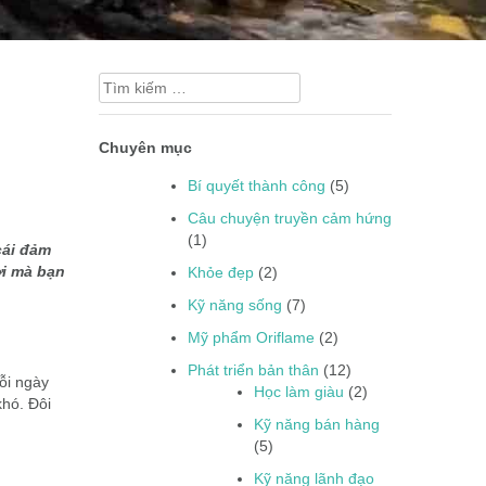
Tìm
kiếm
cho:
Chuyên mục
Bí quyết thành công
(5)
Câu chuyện truyền cảm hứng
(1)
cái đảm
ời mà bạn
Khỏe đẹp
(2)
Kỹ năng sống
(7)
Mỹ phẩm Oriflame
(2)
Phát triển bản thân
(12)
ỗi ngày
Học làm giàu
(2)
khó. Đôi
Kỹ năng bán hàng
(5)
Kỹ năng lãnh đạo