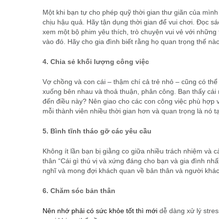
Một khi bạn tự cho phép quỹ thời gian thư giãn của mình
chịu hậu quả. Hãy tận dụng thời gian để vui chơi. Đọc 
xem một bộ phim yêu thích, trò chuyện vui vẻ với những 
vào đó. Hãy cho gia đình biết rằng họ quan trọng thế nào
4. Chia sẻ khối lượng công việc
Vợ chồng và con cái – thậm chí cả trẻ nhỏ – cũng có thể
xuống bên nhau và thoả thuận, phân công. Bạn thấy cái
đến điều này? Nên giao cho các con công việc phù hợp với 
mỗi thành viên nhiều thời gian hơn và quan trọng là nó t
5. Bình tĩnh tháo gỡ các yêu cầu
Không ít lần bạn bị giằng co giữa nhiều trách nhiệm và 
thân “Cái gì thú vị và xứng đáng cho bạn và gia đình nhấ
nghĩ và mong đợi khách quan về bản thân và người khác,
6. Chăm sóc bản thân
Nên nhớ phải có sức khỏe tốt thì mới
dễ dàng xử lý stre