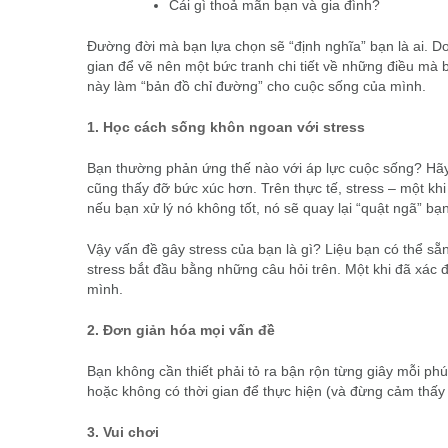
Cái gì thoả mãn bạn và gia đình?
Đường đời mà bạn lựa chọn sẽ “định nghĩa” bạn là ai. Do
gian để vẽ nên một bức tranh chi tiết về những điều m
này làm “bản đồ chỉ đường” cho cuộc sống của mình.
1. Học cách sống khôn ngoan với stress
Bạn thường phản ứng thế nào với áp lực cuộc sống? Hãy c
cũng thấy đỡ bức xúc hơn. Trên thực tế, stress – một k
nếu bạn xử lý nó không tốt, nó sẽ quay lại “quật ngã” bạn
Vậy vấn đề gây stress của bạn là gì? Liệu bạn có thể sẵ
stress bắt đầu bằng những câu hỏi trên. Một khi đã xác đị
mình.
2. Đơn giản hóa mọi vấn đề
Bạn không cần thiết phải tỏ ra bận rộn từng giây mỗi ph
hoặc không có thời gian để thực hiện (và đừng cảm thấy t
3. Vui chơi