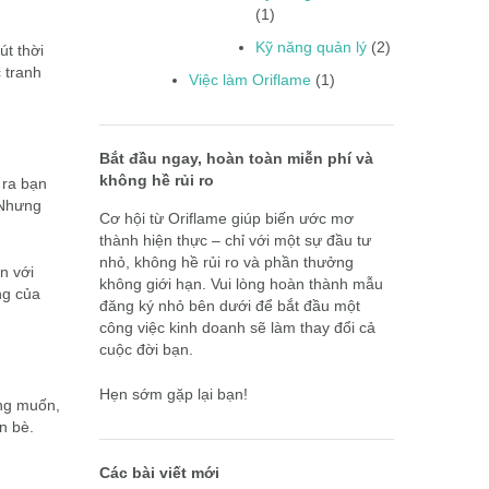
(1)
Kỹ năng quản lý
(2)
út thời
 tranh
Việc làm Oriflame
(1)
Bắt đầu ngay, hoàn toàn miễn phí và
không hề rủi ro
 ra bạn
 Nhưng
Cơ hội từ Oriflame giúp biến ước mơ
thành hiện thực – chỉ với một sự đầu tư
nhỏ, không hề rủi ro và phần thưởng
n với
không giới hạn. Vui lòng hoàn thành mẫu
ng của
đăng ký nhỏ bên dưới để bắt đầu một
công việc kinh doanh sẽ làm thay đổi cả
cuộc đời bạn.
Hẹn sớm gặp lại bạn!
ông muốn,
n bè.
Các bài viết mới