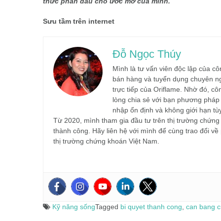
thức phấn đấu cho ước mơ của mình.
Sưu tầm trên internet
Đỗ Ngọc Thúy
Mình là tư vấn viên độc lập của 
bán hàng và tuyển dụng chuyên ng
trực tiếp của Oriflame. Nhờ đó, c
lòng chia sẻ với bạn phương pháp 
nhập ổn định và không giới hạn tù
Từ 2020, mình tham gia đầu tư trên thị trường chứn
thành công. Hãy liên hệ với mình để cùng trao đổi về
thị trường chứng khoán Việt Nam.
Kỹ năng sống
Tagged
bi quyet thanh cong
,
can bang 
Điều