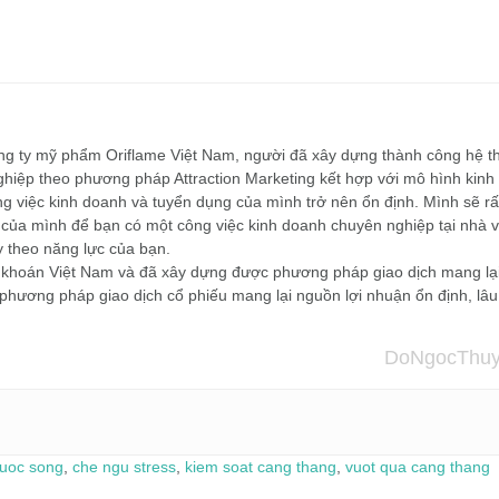
công ty mỹ phẩm Oriflame Việt Nam, người đã xây dựng thành công hệ t
hiệp theo phương pháp Attraction Marketing kết hợp với mô hình kinh
ông việc kinh doanh và tuyển dụng của mình trở nên ổn định. Mình sẽ rấ
của mình để bạn có một công việc kinh doanh chuyên nghiệp tại nhà v
y theo năng lực của bạn.
g khoán Việt Nam và đã xây dựng được phương pháp giao dịch mang lạ
 phương pháp giao dịch cổ phiếu mang lại nguồn lợi nhuận ổn định, lâu
DoNgocThuy
cuoc song
,
che ngu stress
,
kiem soat cang thang
,
vuot qua cang thang